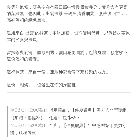
多雲的氣候，讓茶樹在有限日照中慢慢累積養分，葉片含有更高
的葉綠素，也因此，出雲抹茶 呈現出清香細柔、微苦後回甘，明
亮卻溫和的綠色層次。
選用來自 出雲 的抹茶，不添加糖，也不使用代糖，只保留抹茶原
本的節奏與深度。
當抹茶與乳清、膠原相遇，讓口感更圓潤，也讓身體，願意收下
這份溫和的營養。
這杯抹茶，來自一個，連眾神都會停下來相聚的地方。
這份「相聚」，也發生在你的身體裡。
至
08/31 16:00
截止
指定商品，【仲夏慶典】美力入門守護組
（加贈：搖搖杯）｜任選10包 $897
至
08/31 16:00
截止
全店，【仲夏慶典】年中感謝祭｜美力守
護，現折優惠