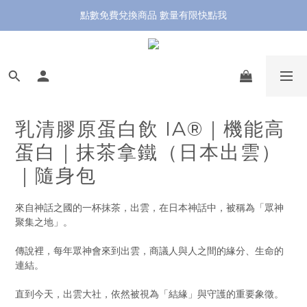
晶準蛋白飲 新品上市會員優惠點開驚喜
點數免費兌換商品 數量有限快點我
新朋友首購現折150元，熱銷萬包經典款優惠
晶準蛋白飲 新品上市會員優惠點開驚喜
乳清膠原蛋白飲 IA®｜機能高
蛋白｜抹茶拿鐵（日本出雲）
｜隨身包
來自神話之國的一杯抹茶，出雲，在日本神話中，被稱為「眾神
聚集之地」。
傳說裡，每年眾神會來到出雲，商議人與人之間的緣分、生命的
連結。
直到今天，出雲大社，依然被視為「結緣」與守護的重要象徵。